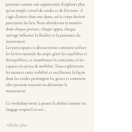
présente comme une opportunité d’explorer plus 
qu’un simple travail de cordes et de frictions : il 
s’agit d’entrer dans une danse, où le corps devient 
partenaire du lien. Nous aborderons la manière 
dont chaque posture, chaque appui, chaque 
ancrage influence la fluidité et la puissance du 
mouvement.
Les participant·e·s découvriront comment utiliser 
les leviers naturels du corps, gérer les équilibres et 
déséquilibres, et transformer la contrainte et les 
espaces en un jeu de mobilité. Nous explorerons 
les nuances entre stabilité et oscillation, la façon 
dont les cordes prolongent les gestes et comment 
elles peuvent soutenir ou détourner le 
mouvement.
Ce workshop invite à penser le shibari comme un 
langage corporel en soi…
Afficher plus