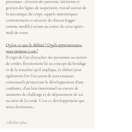
personnes : révision des patterns, initiation et 
gestion des lignes de suspension, travail autour de 
la mécanique du corps, rappels anatomiques, 
consentement et sécurité de chacun (rigger 
comme modèle) seront au centre de cette après-
midi de cours.
Qu’est-ce que le shibari ? Quels apprentissages 
vous propose-t-on ?
Il s’agit de l’art d’attacher des personnes au moyen 
de cordes. Étroitement lié au concept du bondage 
et de la sexualité qu’il implique, le shibari peut 
également être l’occasion de jeux toujours 
consensuels permettant le développement d’une 
confiance, d’un lien émotionnel ou encore de 
moments de challenge et de dépassement de soi 
au cœur de la corde. C’est ce développement que 
nous choisissons…
Afficher plus