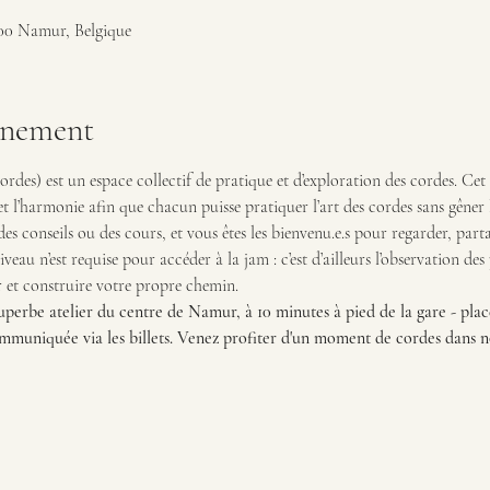
0 Namur, Belgique
énement
rdes) est un espace collectif de pratique et d’exploration des cordes. Cet
t l’harmonie afin que chacun puisse pratiquer l’art des cordes sans gêner le
 des conseils ou des cours, et vous êtes les bienvenu.e.s pour regarder, par
eau n’est requise pour accéder à la jam : c’est d’ailleurs l’observation des
r et construire votre propre chemin.
perbe atelier du centre de Namur, à 10 minutes à pied de la gare - plac
mmuniquée via les billets. Venez profiter d'un moment de cordes dans no