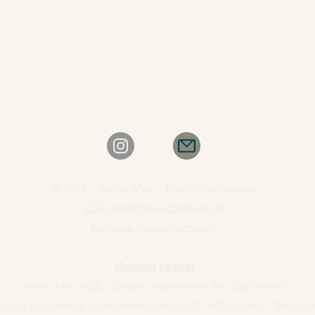
© 2023 - Atelier Mae – Tous droits réservés
CGV et politique d'annulation
Politique de confidentialité
Mentions Légales
Atelier Mae ASBL - Shibari, Mouvement, Art, Exploration
iège d'exploitation : Rue Grandgagnage 22 - 5000 Namur - Belgiqu