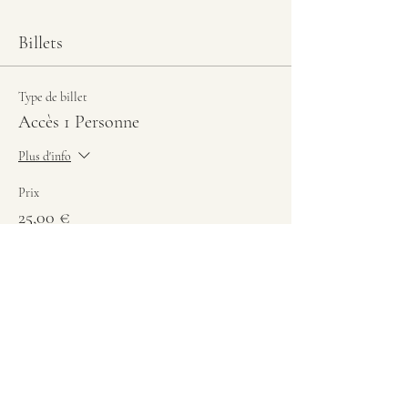
Billets
Type de billet
Accès 1 Personne
Plus d'info
Prix
25,00 €
+ 0,63 € de frais de billetterie
Total
0,00 €
Partager cet événement