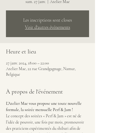
sam. 27 janv.
  |  
Atelier Mae
Les inscriptions sont closes
Voir d'autres événements
Heure et lieu
27 janv. 2024, 18:00 – 22:00
Atelier Mae, 22 rue Grandgagnage, Namur,
Belgique
À propos de l'événement
L'Atelier Mae vous propose une toute nouvelle 
formule, la soirée mensuelle Perf & Jam !
Le concept des soirées « Perf & Jam » est né de 
l’idée de pouvoir, une fois par mois, promouvoir 
des praticiens expérimentés du shibari afin de 