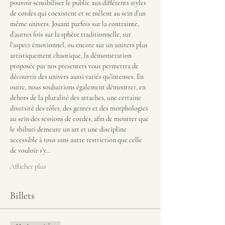
pouvoir sensibiliser le public aux différents styles 
de cordes qui coexistent et se mêlent au sein d’un 
même univers. Jouant parfois sur la contrainte, 
d’autres fois sur la sphère traditionnelle, sur 
l’aspect émotionnel, ou encore sur un univers plus 
artistiquement chaotique, la démonstration 
proposée par nos presenters vous permettra de 
découvrir des univers aussi variés qu’intenses. En 
outre, nous souhaitions également démontrer, en 
dehors de la pluralité des attaches, une certaine 
diversité des rôles, des genres et des morphologies 
au sein des sessions de cordes, afin de montrer que 
le shibari demeure un art et une discipline 
accessible à tous sans autre restriction que celle 
de vouloir s’y…
Afficher plus
Billets